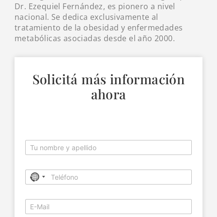
Dr. Ezequiel Fernández, es pionero a nivel
nacional. Se dedica exclusivamente al
tratamiento de la obesidad y enfermedades
metabólicas asociadas desde el año 2000.
Solicitá más información
ahora
/
N
N
P
o
o
l
m
m
a
b
b
T
n
r
N
r
e
i
e
e
o
l
l
/
*
é
l
A
c
C
f
a
c
o
o